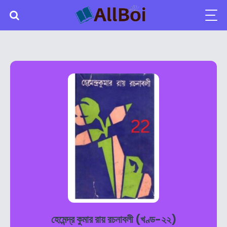
হেমেন্দ্র কুমার রায় রচনাবলী (খণ্ড-২২)