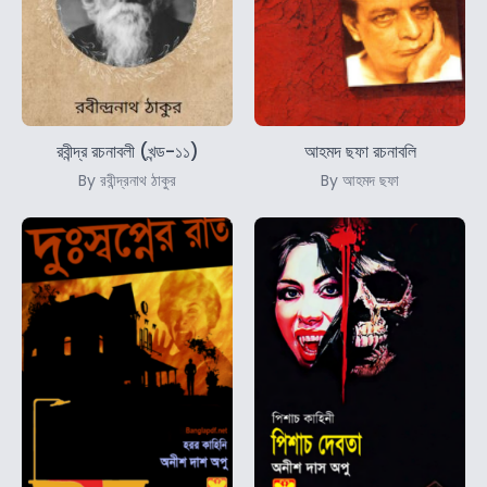
রবীন্দ্র রচনাবলী (খন্ড-১১)
আহমদ ছফা রচনাবলি
By রবীন্দ্রনাথ ঠাকুর
By আহমদ ছফা