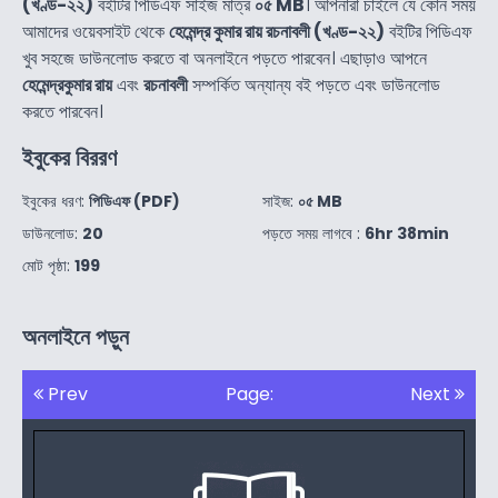
(খণ্ড-২২)
বইটির পিডিএফ সাইজ মাত্র
০৫ MB
। আপনারা চাইলে যে কোন সময়
আমাদের ওয়েবসাইট থেকে
হেমেন্দ্র কুমার রায় রচনাবলী (খণ্ড-২২)
বইটির পিডিএফ
খুব সহজে ডাউনলোড করতে বা অনলাইনে পড়তে পারবেন। এছাড়াও আপনে
হেমেন্দ্রকুমার রায়
এবং
রচনাবলী
সম্পর্কিত অন্যান্য বই পড়তে এবং ডাউনলোড
করতে পারবেন।
ইবুকের বিররণ
ইবুকের ধরণ:
পিডিএফ (PDF)
সাইজ:
০৫ MB
ডাউনলোড:
20
পড়তে সময় লাগবে :
6hr 38min
মোট পৃষ্ঠা:
199
অনলাইনে পড়ুন
Prev
Page:
Next