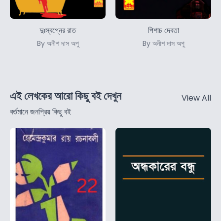
দুঃস্বপ্নের রাত
পিশাচ দেবতা
By অনীশ দাস অপু
By অনীশ দাস অপু
এই লেখকের আরো কিছু বই দেখুন
View All
বর্তমানে জনপ্রিয় কিছু বই