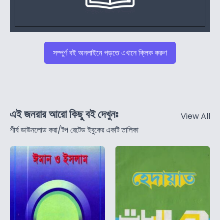
সম্পুর্ণ বই অনলাইনে পড়তে এখানে ক্লিক করুণ
এই জনরার আরো কিছু বই দেখুনঃ
View All
শীর্ষ ডাউনলোড করা/টপ রেটেড ইবুকের একটি তালিকা