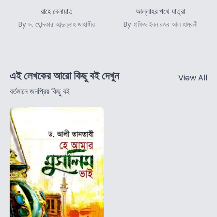
রাহে বেলায়াত
আল্লাহর পথে যাত্রা
By ড. খোন্দকার আব্দুল্লাহ জাহাঙ্গীর
By হাফিজ ইবন রজব আল হাম্বলী
এই লেখকের আরো কিছু বই দেখুন
View All
বর্তমানে জনপ্রিয় কিছু বই