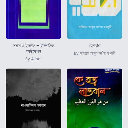
ঈমান ও ইসলাম – ইসলামিক
হেদায়াত
ফাউন্ডেশন
By সাইয়েদ আবুল আ'লা মওদুদী
By Allboi