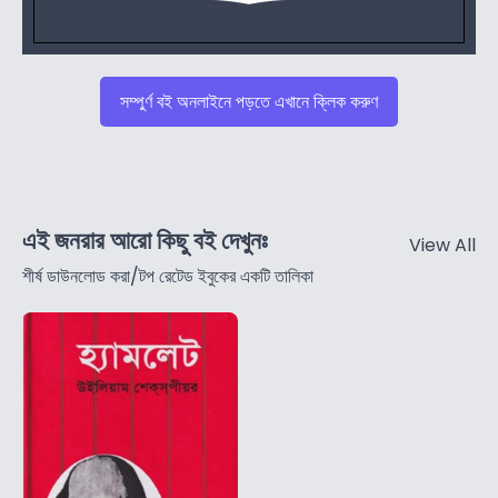
সম্পুর্ণ বই অনলাইনে পড়তে এখানে ক্লিক করুণ
এই জনরার আরো কিছু বই দেখুনঃ
View All
শীর্ষ ডাউনলোড করা/টপ রেটেড ইবুকের একটি তালিকা