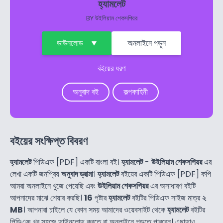
হ্যামলেট
BY
উইলিয়াম শেকসপিয়র
ডাউনলোড
অনলাইনে পড়ুন
বইয়ের ধরণ
অনুবাদ বই
কল্পকাহিনী
বইয়ের সংক্ষিপ্ত বিবরণ
হ্যামলেট
পিডিএফ [PDF] একটি বাংলা বই।
হ্যামলেট
-
উইলিয়াম শেকসপিয়র
এর
লেখা একটি জনপ্রিয়
অনুবাদ ড্রামা
।
হ্যামলেট
বইয়ের একটি পিডিএফ [PDF] কপি
আমরা অনলাইনে খুজে পেয়েছি এবং
উইলিয়াম শেকসপিয়র
এর অসাধারণ বইটি
আপনাদের মাঝে শেয়ার করছি।
16
পৃষ্টার
হ্যামলেট
বইটির পিডিএফ সাইজ মাত্র
২
MB
। আপনারা চাইলে যে কোন সময় আমাদের ওয়েবসাইট থেকে
হ্যামলেট
বইটির
পিডিএফ খুব সহজে ডাউনলোড করতে বা অনলাইনে পড়তে পারবেন। এছাড়াও