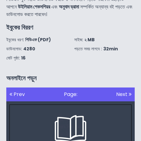
আপনে
উইলিয়াম শেকসপিয়র
এবং
অনুবাদ ড্রামা
সম্পর্কিত অন্যান্য বই পড়তে এবং
ডাউনলোড করতে পারবেন।
ইবুকের বিররণ
ইবুকের ধরণ:
পিডিএফ (PDF)
সাইজ:
২ MB
ডাউনলোড:
4280
পড়তে সময় লাগবে :
32min
মোট পৃষ্ঠা:
16
অনলাইনে পড়ুন
Prev
Page:
Next