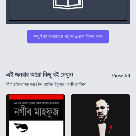
সম্পুর্ণ বই অনলাইনে পড়তে এখানে ক্লিক করুণ
এই জনরার আরো কিছু বই দেখুনঃ
View All
শীর্ষ ডাউনলোড করা/টপ রেটেড ইবুকের একটি তালিকা