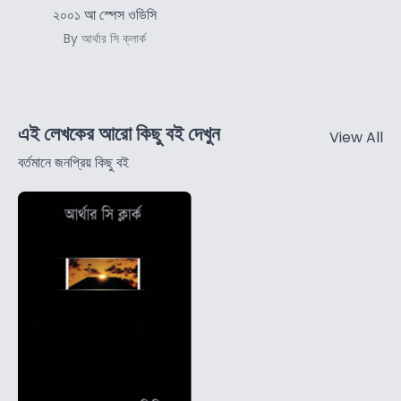
২০০১ আ স্পেস ওডিসি
By আর্থার সি ক্লার্ক
এই লেখকের আরো কিছু বই দেখুন
View All
বর্তমানে জনপ্রিয় কিছু বই