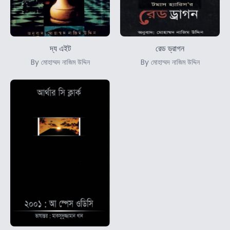
দ্য এইট
রেড ড্রাগন
By মোহাম্মদ নাজিম উদ্দিন
By মোহাম্মদ নাজিম উদ্দিন