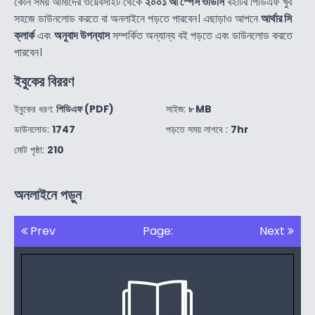
কোন সময় আমাদের ওয়েবসাইট থেকে
২০০১ আ স্পেস ওডিসি
বইটির পিডিএফ খুব
সহজে ডাউনলোড করতে বা অনলাইনে পড়তে পারবেন। এছাড়াও আপনে
আর্থার সি
ক্লার্ক
এবং
অনুবাদ উপন্যাস
সম্পর্কিত অন্যান্য বই পড়তে এবং ডাউনলোড করতে
পারবেন।
ইবুকের বিররণ
ইবুকের ধরণ:
পিডিএফ (PDF)
সাইজ:
৮ MB
ডাউনলোড:
1747
পড়তে সময় লাগবে :
7hr
মোট পৃষ্ঠা:
210
অনলাইনে পড়ুন
Prev
Page:
Next