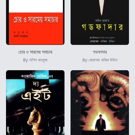
চোর ও সারমেয় সমাচার
গডফাদার
By নাগিব মাহফুজ
By মোহাম্মদ নাজিম উদ্দিন