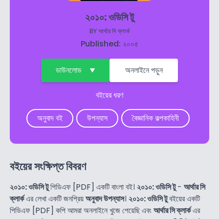
২০১০: ওডিসি টু
BY
আর্থার সি ক্লার্ক
Published: ২০০৫
ডাউনলোড
অনলাইনে পড়ুন
বইয়ের ধরণ
অনুবাদ বই
উপন্যাস
বৈজ্ঞানিক কল্পকাহিনী
বইয়ের সংক্ষিপ্ত বিবরণ
২০১০: ওডিসি টু
পিডিএফ [PDF] একটি বাংলা বই।
২০১০: ওডিসি টু
-
আর্থার সি
ক্লার্ক
এর লেখা একটি জনপ্রিয়
অনুবাদ উপন্যাস
।
২০১০: ওডিসি টু
বইয়ের একটি
পিডিএফ [PDF] কপি আমরা অনলাইনে খুজে পেয়েছি এবং
আর্থার সি ক্লার্ক
এর