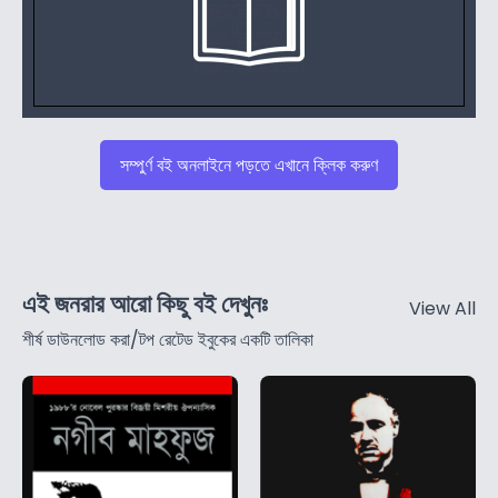
সম্পুর্ণ বই অনলাইনে পড়তে এখানে ক্লিক করুণ
এই জনরার আরো কিছু বই দেখুনঃ
View All
শীর্ষ ডাউনলোড করা/টপ রেটেড ইবুকের একটি তালিকা