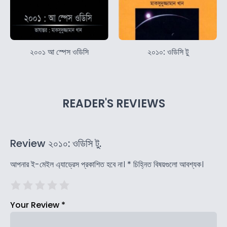
২০০১ আ স্পেস ওডিসি
২০১০: ওডিসি টু
READER'S REVIEWS
Review ২০১০: ওডিসি টু.
আপনার ই-মেইল এ্যাড্রেস প্রকাশিত হবে না।
*
চিহ্নিত বিষয়গুলো আবশ্যক।
Your Review
*