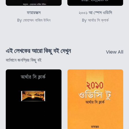
ফায়ারফক্স
২০০১ আ স্পেস ওডিসি
By মোহাম্মদ নাজিম উদ্দিন
By আর্থার সি ক্লার্ক
এই লেখকের আরো কিছু বই দেখুন
View All
বর্তমানে জনপ্রিয় কিছু বই