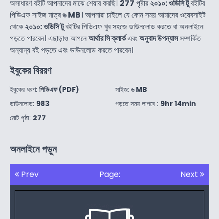
অসাধারণ বইটি আপনাদের মাঝে শেয়ার করছি।
277
পৃষ্টার
২০১০: ওডিসি টু
বইটির
পিডিএফ সাইজ মাত্র
৬ MB
। আপনারা চাইলে যে কোন সময় আমাদের ওয়েবসাইট
থেকে
২০১০: ওডিসি টু
বইটির পিডিএফ খুব সহজে ডাউনলোড করতে বা অনলাইনে
পড়তে পারবেন। এছাড়াও আপনে
আর্থার সি ক্লার্ক
এবং
অনুবাদ উপন্যাস
সম্পর্কিত
অন্যান্য বই পড়তে এবং ডাউনলোড করতে পারবেন।
ইবুকের বিররণ
ইবুকের ধরণ:
পিডিএফ (PDF)
সাইজ:
৬ MB
ডাউনলোড:
983
পড়তে সময় লাগবে :
9hr 14min
মোট পৃষ্ঠা:
277
অনলাইনে পড়ুন
Prev
Page:
Next