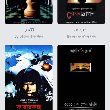
দ্য এইট
রেড ড্রাগন
By মোহাম্মদ নাজিম উদ্দিন
By মোহাম্মদ নাজিম উদ্দিন