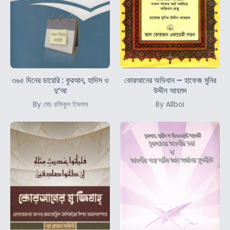
৩৬৫ দিনের ডায়েরি : কুরআন, হাদিস ও
কোরআনের অভিধান – হাফেজ মুনির
দু’আ
উদ্দীন আহমদ
By মোঃ রফিকুল ইসলাম
By Allboi