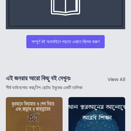
সম্পুর্ণ বই অনলাইনে পড়তে এখানে ক্লিক করুণ
এই জনরার আরো কিছু বই দেখুনঃ
View All
শীর্ষ ডাউনলোড করা/টপ রেটেড ইবুকের একটি তালিকা