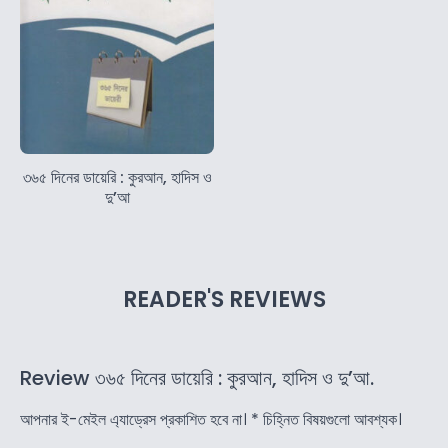
৩৬৫ দিনের ডায়েরি : কুরআন, হাদিস ও
দু’আ
READER'S REVIEWS
Review ৩৬৫ দিনের ডায়েরি : কুরআন, হাদিস ও দু’আ.
আপনার ই-মেইল এ্যাড্রেস প্রকাশিত হবে না।
*
চিহ্নিত বিষয়গুলো আবশ্যক।