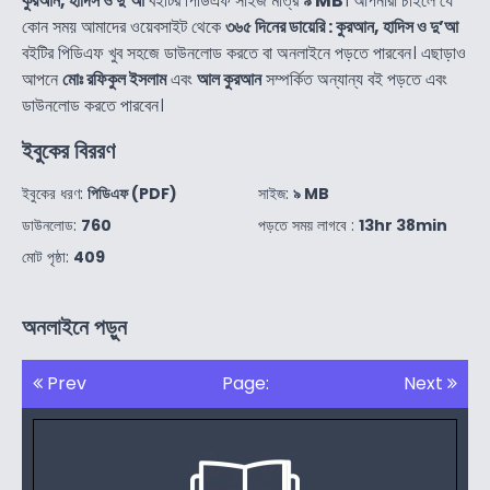
কুরআন, হাদিস ও দু’আ
বইটির পিডিএফ সাইজ মাত্র
৯ MB
। আপনারা চাইলে যে
কোন সময় আমাদের ওয়েবসাইট থেকে
৩৬৫ দিনের ডায়েরি : কুরআন, হাদিস ও দু’আ
বইটির পিডিএফ খুব সহজে ডাউনলোড করতে বা অনলাইনে পড়তে পারবেন। এছাড়াও
আপনে
মোঃ রফিকুল ইসলাম
এবং
আল কুরআন
সম্পর্কিত অন্যান্য বই পড়তে এবং
ডাউনলোড করতে পারবেন।
ইবুকের বিররণ
ইবুকের ধরণ:
পিডিএফ (PDF)
সাইজ:
৯ MB
ডাউনলোড:
760
পড়তে সময় লাগবে :
13hr 38min
মোট পৃষ্ঠা:
409
অনলাইনে পড়ুন
Prev
Page:
Next