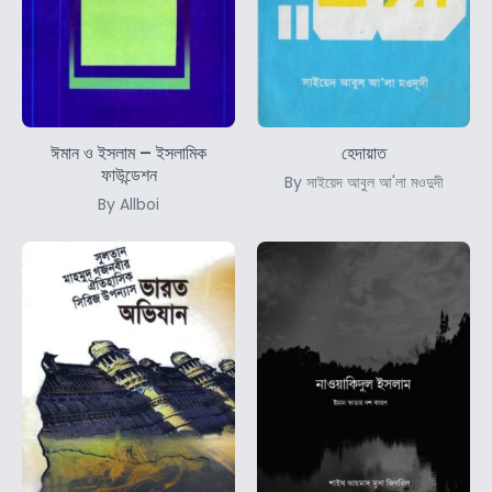
ঈমান ও ইসলাম – ইসলামিক
হেদায়াত
ফাউন্ডেশন
By সাইয়েদ আবুল আ'লা মওদুদী
By Allboi