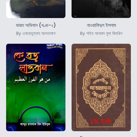
ভারত অভিযান (খণ্ড-২)
নাওয়াকিদুল ইসলাম
By এনায়েতুল্লাহ আলতামাশ
By শাইখ আহমাদ মুসা জিবরিল