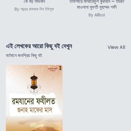
কে বড় লাভবান
তাফসীরে মাআরেফুল কুরআন – হযরত
মাওলানা মুফতী মুহাম্মদ শফী
By আব্দুর রাযযাক বিন ইউসুফ
By Allboi
এই লেখকের আরো কিছু বই দেখুন
View All
বর্তমানে জনপ্রিয় কিছু বই