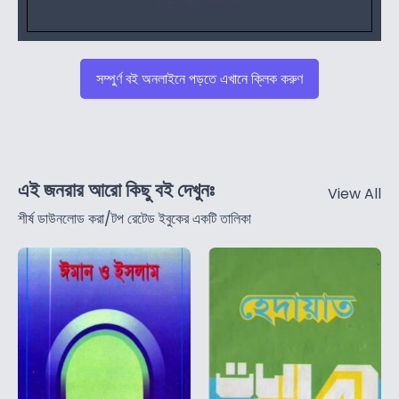
সম্পুর্ণ বই অনলাইনে পড়তে এখানে ক্লিক করুণ
এই জনরার আরো কিছু বই দেখুনঃ
View All
শীর্ষ ডাউনলোড করা/টপ রেটেড ইবুকের একটি তালিকা