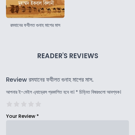
রমযানের ফযীলত গুনাহ মাপের মাস
READER'S REVIEWS
Review রমযানের ফযীলত গুনাহ মাপের মাস.
আপনার ই-মেইল এ্যাড্রেস প্রকাশিত হবে না।
*
চিহ্নিত বিষয়গুলো আবশ্যক।
Your Review
*