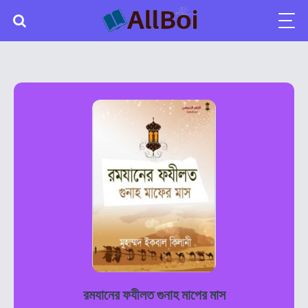
রমযানের ফযীলত গুনাহ মাপের মাস