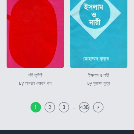
নবী নন্দিনী
ইসলাম ও নারী
By আবদুল ওয়াহাব খান
By মুহাম্মদ কুতুব
1
2
3
…
438