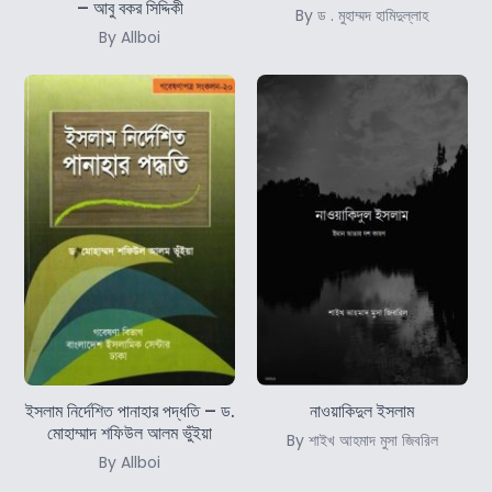
– আবু বকর সিদ্দিকী
By ড . মুহাম্মদ হামিদুল্লাহ
By Allboi
ইসলাম নির্দেশিত পানাহার পদ্ধতি – ড.
নাওয়াকিদুল ইসলাম
মোহাম্মাদ শফিউল আলম ভুঁইয়া
By শাইখ আহমাদ মুসা জিবরিল
By Allboi