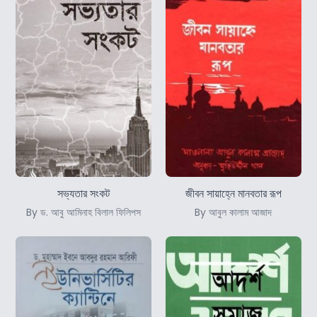
সভ্যতার সংকট
জীবন সায়াহ্নে মানবতার রূপ
By ড. আবু আমিনাহ বিলাল ফিলিপস
By আবুল কালাম আজাদ