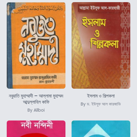
নবুয়াতি মুহাম্মাদী – আল্লামা মুহাম্মদ
ইসলাম ও শিল্পকলা
আব্দুল্লাহিল কাফি
By ড. ইউসুফ আল কারজাভি
By Allboi