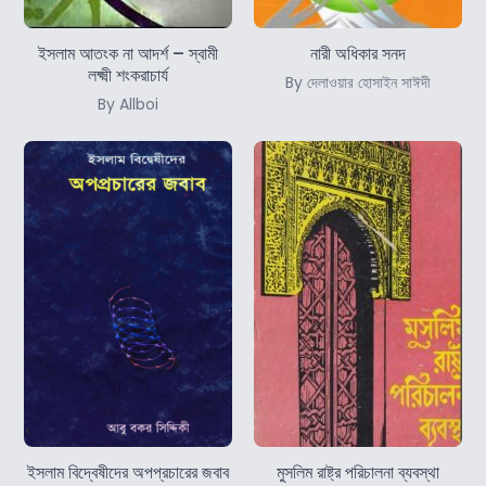
ইসলাম আতংক না আদর্শ – স্বামী
নারী অধিকার সনদ
লক্ষ্মী শংকরাচার্য
By দেলাওয়ার হোসাইন সাঈদী
By Allboi
ইসলাম বিদ্বেষীদের অপপ্রচারের জবাব
মুসলিম রাষ্ট্র পরিচালনা ব্যবস্থা