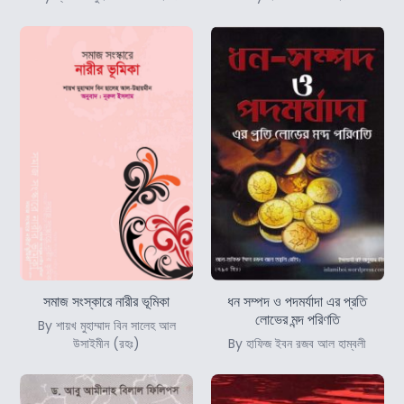
সমাজ সংস্কারে নারীর ভূমিকা
ধন সম্পদ ও পদমর্যাদা এর প্রতি
লোভের মন্দ পরিণতি
By শায়খ মুহাম্মাদ বিন সালেহ আল
উসাইমীন (রহঃ)
By হাফিজ ইবন রজব আল হাম্বলী