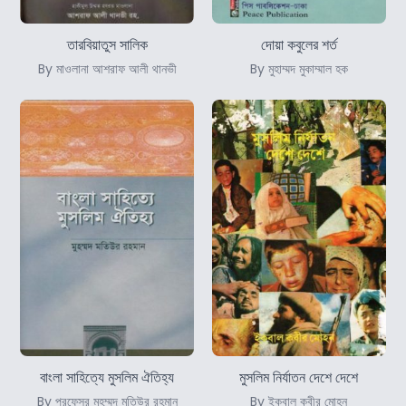
তারবিয়াতুস সালিক
দোয়া কবুলের শর্ত
By মাওলানা আশরাফ আলী থানভী
By মুহাম্মদ মুকাম্মাল হক
বাংলা সাহিত্যে মুসলিম ঐতিহ্য
মুসলিম নির্যাতন দেশে দেশে
By প্রফেসর মুহম্মদ মতিউর রহমান
By ইকবাল কবীর মোহন