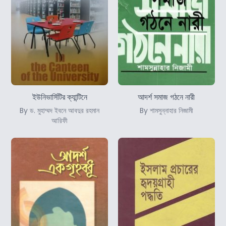
ইউনিভার্সিটির ক্যান্টিনে
আদর্শ সমাজ গঠনে নারী
By ড. মুহাম্মদ ইবনে আবদুর রহমান
By শামসুন্নাহার নিজামী
আরিফী