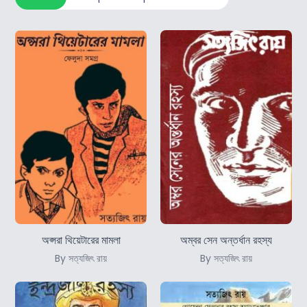
অপ্সরা থিয়েটারের মামলা
অম্বর সেন অন্তর্ধান রহস্য
By সত্যজিৎ রায়
By সত্যজিৎ রায়