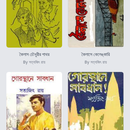
কৈলাস চৌধুরীর পাথর
কৈলাসে কেলেঙ্কারি
By সত্যজিৎ রায়
By সত্যজিৎ রায়