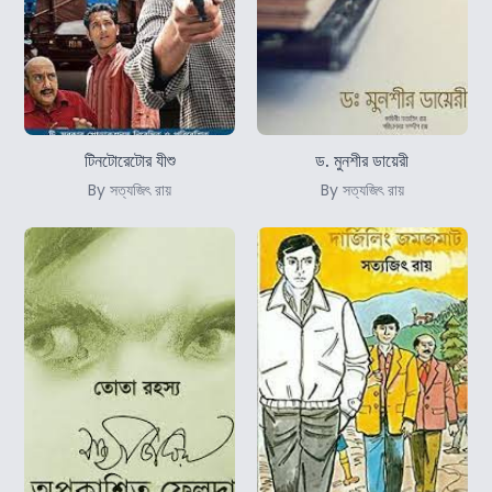
টিনটোরেটোর যীশু
ড. মুনশীর ডায়েরী
By সত্যজিৎ রায়
By সত্যজিৎ রায়