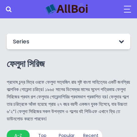
Series
ফেলুদা সিরিজ
প্রদোষ চন্দ্র মিত্র ওরফে ফেলুদা সত্যজিৎ রায় সৃষ্ট বাংলা সাহিত্যের একটি জনপ্রিয়
কাল্পনিক গোয়েন্দা চরিত্র। ১৯৬৫ সালের ডিসেম্বর মাসের সন্দেশ পত্রিকায় ফেলুদা
সিরিজের প্রথম গল্প ফেলুদার গোয়েন্দাগিরির প্রথমভাগ প্রকাশিত হয়। ফেলুদার গল্পে
তার চরিত্রকে আঁকা হয়েছে প্রায় ২৭ বছর বয়সী একজন যুবক হিসেবে, যার উচ্চতা
৬’২”। ফেলুদা সিরিজের সকল উপন্যাস ও গল্পের বই পিডিএফ এখানে ফ্রি তে
ডাউনলোড করতে পারবেন।
A-Z
Top
Popular
Recent