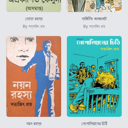
তোতা রহস্য
দার্জিলিং জমজমাট
By সত্যজিৎ রায়
By সত্যজিৎ রায়
নয়ন রহস্য
নেপোলিয়ানের চিঠি