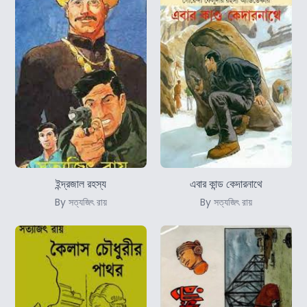
ইন্দ্রজাল রহস্য
এবার কান্ড কেদারনাথে
By সত্যজিৎ রায়
By সত্যজিৎ রায়