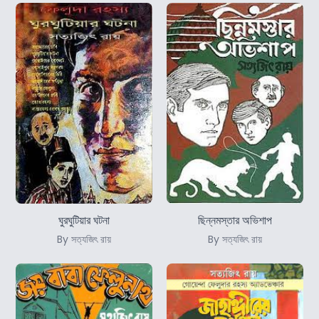
ঘুরঘুটিয়ার ঘটনা
ছিন্নমস্তার অভিশাপ
By সত্যজিৎ রায়
By সত্যজিৎ রায়