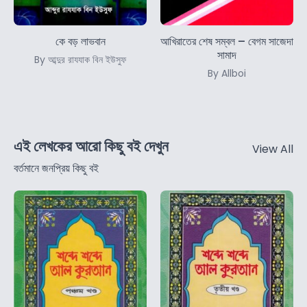
কে বড় লাভবান
আখিরাতের শেষ সম্বল – বেগম সাজেদা
সামাদ
By আব্দুর রাযযাক বিন ইউসুফ
By Allboi
এই লেখকের আরো কিছু বই দেখুন
View All
বর্তমানে জনপ্রিয় কিছু বই