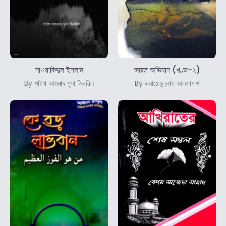
নাওয়াকিদুল ইসলাম
ভারত অভিযান (খণ্ড-২)
By শাইখ আহমাদ মুসা জিবরিল
By এনায়েতুল্লাহ আলতামাশ