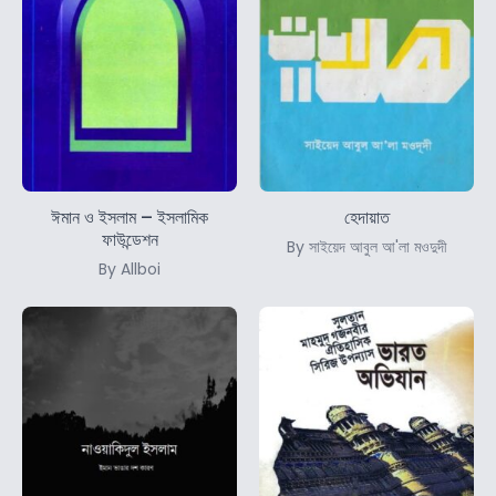
ঈমান ও ইসলাম – ইসলামিক
হেদায়াত
ফাউন্ডেশন
By সাইয়েদ আবুল আ'লা মওদুদী
By Allboi