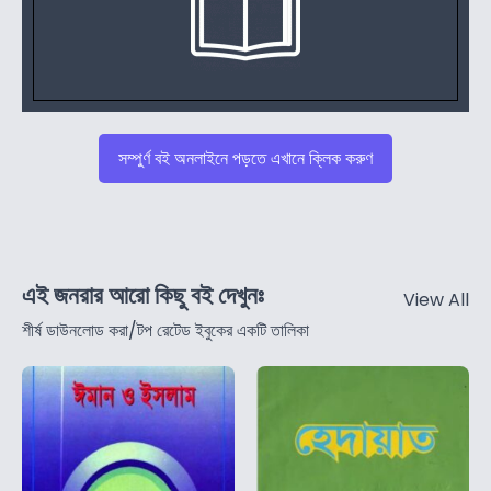
সম্পুর্ণ বই অনলাইনে পড়তে এখানে ক্লিক করুণ
এই জনরার আরো কিছু বই দেখুনঃ
View All
শীর্ষ ডাউনলোড করা/টপ রেটেড ইবুকের একটি তালিকা