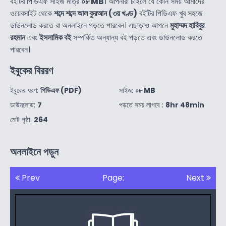
বইটির পিডিএফ সাইজ মাত্র
০৮ MB
। আপনারা চাইলে যে কোন সময় আমাদের
ওয়েবসাইট থেকে
শব্দে শব্দে আল কুরআন (৩য় খণ্ড)
বইটির পিডিএফ খুব সহজে
ডাউনলোড করতে বা অনলাইনে পড়তে পারবেন। এছাড়াও আপনে
মুহাম্মদ হাবিবুর
রহমান
এবং
ইসলামিক বই
সম্পর্কিত অন্যান্য বই পড়তে এবং ডাউনলোড করতে
পারবেন।
ইবুকের বিররণ
ইবুকের ধরণ:
পিডিএফ (PDF)
সাইজ:
০৮ MB
ডাউনলোড:
7
পড়তে সময় লাগবে :
8hr 48min
মোট পৃষ্ঠা:
264
অনলাইনে পড়ুন
Prev
Page:
Next