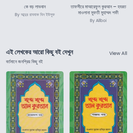
কে বড় লাভবান
তাফসীরে মাআরেফুল কুরআন – হযরত
মাওলানা মুফতী মুহাম্মদ শফী
By আব্দুর রাযযাক বিন ইউসুফ
By Allboi
এই লেখকের আরো কিছু বই দেখুন
View All
বর্তমানে জনপ্রিয় কিছু বই