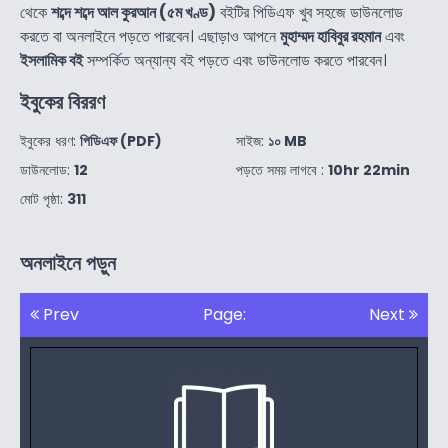
থেকে
শব্দে শব্দে আল কুরআন (৫ম খণ্ড)
বইটির পিডিএফ খুব সহজে ডাউনলোড
করতে বা অনলাইনে পড়তে পারবেন। এছাড়াও আপনে
মুহাম্মদ হাবিবুর রহমান
এবং
ইসলামিক বই
সম্পর্কিত অন্যান্য বই পড়তে এবং ডাউনলোড করতে পারবেন।
ইবুকের বিররণ
ইবুকের ধরণ:
পিডিএফ (PDF)
সাইজ:
১০ MB
ডাউনলোড:
12
পড়তে সময় লাগবে :
10hr 22min
মোট পৃষ্ঠা:
311
অনলাইনে পড়ুন
Prev
Page:
Next