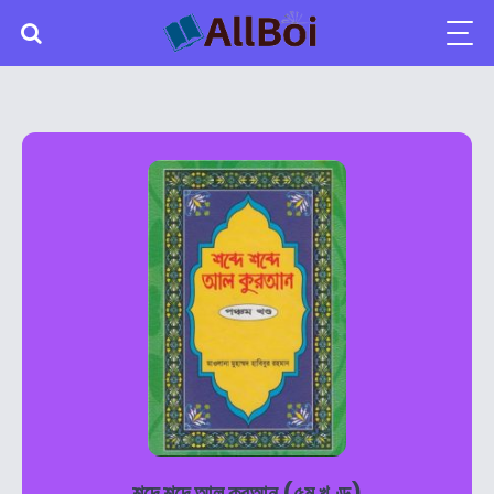
শব্দে শব্দে আল কুরআন (৫ম খণ্ড)