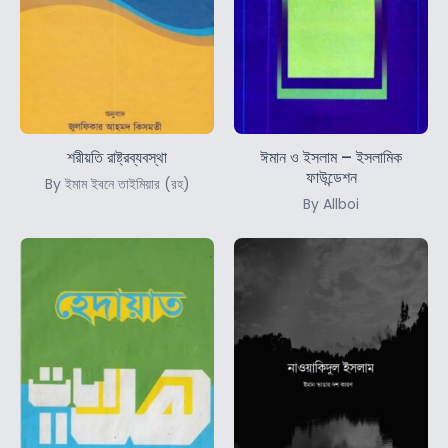
শরীয়তি রাষ্ট্রব্যবস্থা
ঈমান ও ইসলাম – ইসলামিক
ফাউন্ডেশন
By ইমাম ইবনে তাইমিয়ার (রহ)
By Allboi