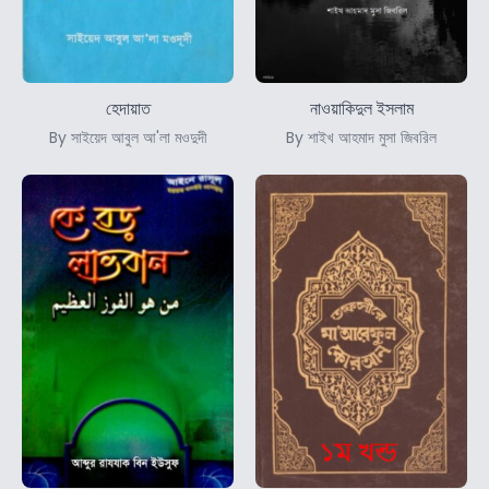
হেদায়াত
নাওয়াকিদুল ইসলাম
By সাইয়েদ আবুল আ'লা মওদুদী
By শাইখ আহমাদ মুসা জিবরিল