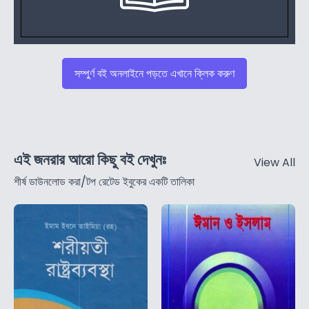
সম্পুর্ণ বই অনলাইনে পড়তে এখানে ক্লিক করুণ
এই জনরার আরো কিছু বই দেখুনঃ
View All
শীর্ষ ডাউনলোড করা/টপ রেটেড ইবুকের একটি তালিকা